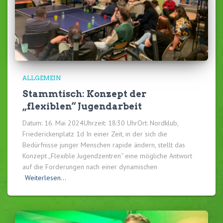
ALLGEMEIN
Stammtisch: Konzept der
„flexiblen“ Jugendarbeit
Datum: 16. Mai 2024Uhrzeit: 18:30 UhrOrt: Nordklub,
Friederickenplatz 1d In einer Zeit, in der sich die
Bedürfnisse junger Menschen rapide ändern, stellt das
Konzept „Flexible Jugendzentren“ eine mögliche Antwort
auf die Forderungen nach einer dynamischen
Weiterlesen…