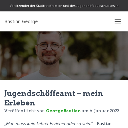
Vorsitzender der Stadtratsfraktion und des Jugendhilfeausschusses in
Dessau-Roßlau
Bastian George
N
A
V
I
G
A
T
I
O
N
U
M
Jugendschöffeamt – mein
S
C
Erleben
H
A
Veröffentlicht von
GeorgeBastian
am
6. Januar 2023
L
T
„Man muss kein Lehrer Erzieher oder so sein.“
– Bastian
E