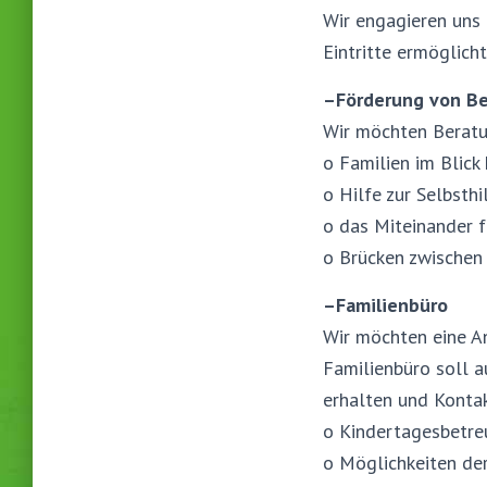
Wir engagieren uns 
Eintritte ermöglich
–
Förderung von B
Wir möchten Beratu
o Familien im Blick
o Hilfe zur Selbsthi
o das Miteinander 
o Brücken zwischen 
–
Familienbüro
Wir möchten eine An
Familienbüro soll a
erhalten und Konta
o Kindertagesbetr
o Möglichkeiten der