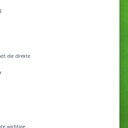
g
dt die direkte
r
ote wichtige