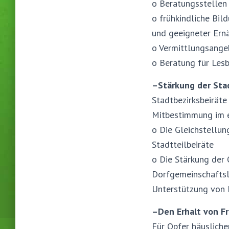
o Beratungsstellen 
o frühkindliche Bi
und geeigneter Ern
o Vermittlungsangeb
o Beratung für Lesb
–
Stärkung der Sta
Stadtbezirksbeiräte
Mitbestimmung im e
o Die Gleichstellun
Stadtteilbeiräte
o Die Stärkung der 
Dorfgemeinschaftsl
Unterstützung von 
–
Den Erhalt von 
Für Opfer häusliche