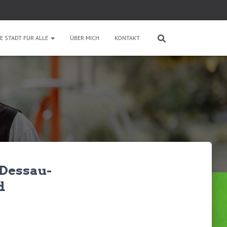
E STADT FÜR ALLE
ÜBER MICH
KONTAKT
 Dessau-
d