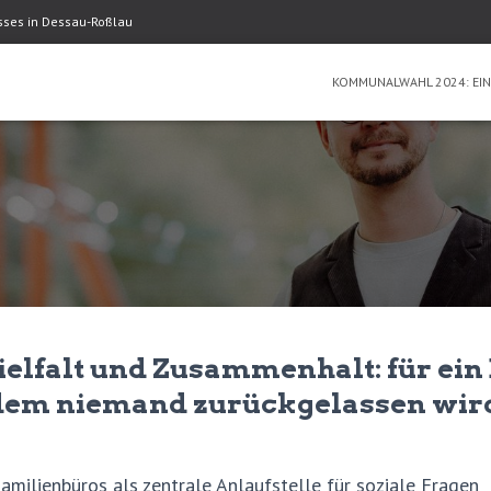
usses in Dessau-Roßlau
KOMMUNALWAHL 2024: EIN
Vielfalt und Zusammenhalt: für ein
 dem niemand zurückgelassen wir
amilienbüros als zentrale Anlaufstelle für soziale Fragen