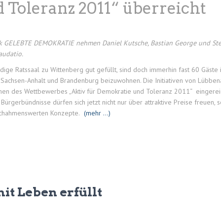
 Toleranz 2011“ überreicht
rk GELEBTE DEMOKRATIE nehmen Daniel Kutsche, Bastian George und Steffe
audatio.
ige Ratssaal zu Wittenberg gut gefüllt, sind doch immerhin fast 60 Gäste
achsen-Anhalt und Brandenburg beizuwohnen. Die Initiativen von Lübbena
hmen des Wettbewerbes „Aktiv für Demokratie und Toleranz 2011“ eingere
Bürgerbündnisse dürfen sich jetzt nicht nur über attraktive Preise freuen, 
achahmenswerten Konzepte.
(mehr …)
mit Leben erfüllt