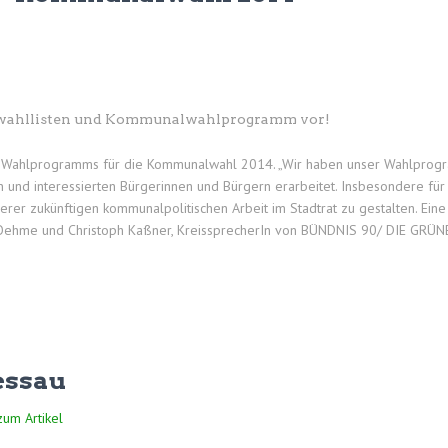
wahllisten und Kommunalwahlprogramm vor!
 des Wahlprogramms für die Kommunalwahl 2014. „Wir haben unser Wahlpro
und interessierten Bürgerinnen und Bürgern erarbeitet. Insbesondere für
nserer zukünftigen kommunalpolitischen Arbeit im Stadtrat zu gestalten. E
nes Oehme und Christoph Kaßner, KreissprecherIn von BÜNDNIS 90/ DIE GRÜ
essau
zum Artikel