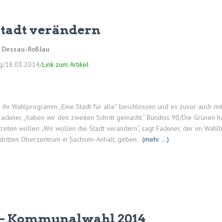
Stadt verändern
n Dessau-Roßlau
g/18.03.2014/
Link zum Artikel
hr Wahlprogramm „Eine Stadt für alle“ beschlossen und es zuvor auch mit 
 Fackiner, „haben wir den zweiten Schritt gemacht.“ Bündnis 90/Die Grünen ha
ten wollen. „Wir wollen die Stadt verändern“, sagt Fackiner, der im Wahlbe
dritten Oberzentrum in Sachsen-Anhalt, geben.
(mehr …)
le – Kommunalwahl 2014