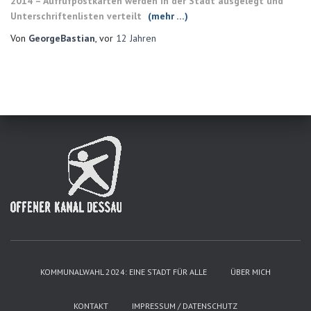
2014 – Aufrufpostkarten werden in der Stadt ausgelegt und
Unterschriftenlisten verteilt
(mehr …)
Von
GeorgeBastian
, vor
12 Jahren
KOMMUNALWAHL 2024: EINE STADT FÜR ALLE
ÜBER MICH
KONTAKT
IMPRESSUM / DATENSCHUTZ